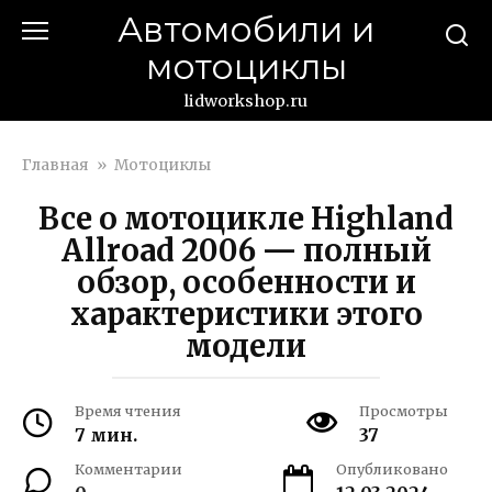
Перейти
Автомобили и
к
мотоциклы
контенту
lidworkshop.ru
Главная
»
Мотоциклы
Все о мотоцикле Highland
Allroad 2006 — полный
обзор, особенности и
характеристики этого
модели
Время чтения
Просмотры
7 мин.
37
Комментарии
Опубликовано