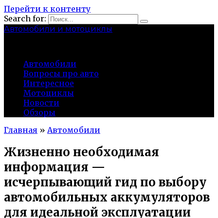
Перейти к контенту
Search for:
Автомобили и мотоциклы
lidworkshop.ru
Автомобили
Вопросы про авто
Интересное
Мотоциклы
Новости
Обзоры
Главная
»
Автомобили
Жизненно необходимая
информация —
исчерпывающий гид по выбору
автомобильных аккумуляторов
для идеальной эксплуатации