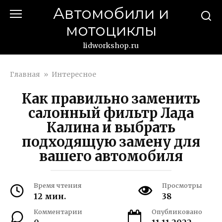
Перейти
Автомобили и
к
мотоциклы
контенту
lidworkshop.ru
Главная
»
Интересное
Как правильно заменить
салонный фильтр Лада
Калина и выбрать
подходящую замену для
вашего автомобиля
Время чтения
Просмотры
12 мин.
38
Комментарии
Опубликовано