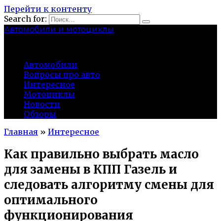
Перейти к контенту
Search for:
Автомобили и мотоциклы
lidworkshop.ru
Автомобили
Вопросы про авто
Интересное
Мотоциклы
Новости
Обзоры
Главная
»
Интересное
Как правильно выбрать масло
для замены в КПП Газель и
следовать алгоритму смены для
оптимального
функционирования