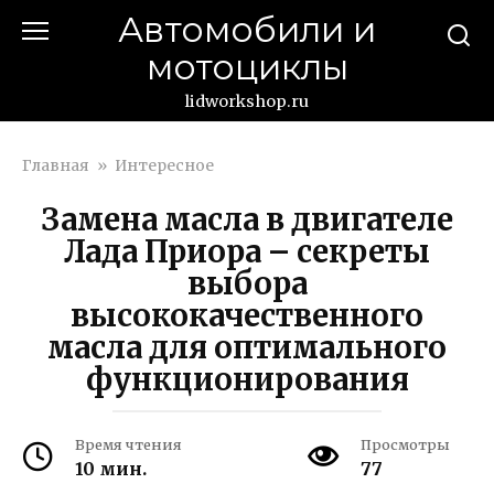
Перейти
Автомобили и
к
мотоциклы
контенту
lidworkshop.ru
Главная
»
Интересное
Замена масла в двигателе
Лада Приора – секреты
выбора
высококачественного
масла для оптимального
функционирования
Время чтения
Просмотры
10 мин.
77