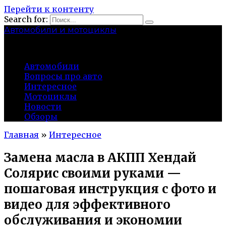
Перейти к контенту
Search for:
Автомобили и мотоциклы
lidworkshop.ru
Автомобили
Вопросы про авто
Интересное
Мотоциклы
Новости
Обзоры
Главная
»
Интересное
Замена масла в АКПП Хендай
Солярис своими руками —
пошаговая инструкция с фото и
видео для эффективного
обслуживания и экономии