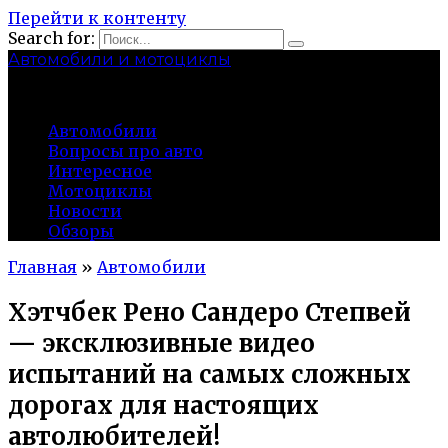
Перейти к контенту
Search for:
Автомобили и мотоциклы
lidworkshop.ru
Автомобили
Вопросы про авто
Интересное
Мотоциклы
Новости
Обзоры
Главная
»
Автомобили
Хэтчбек Рено Сандеро Степвей
— эксклюзивные видео
испытаний на самых сложных
дорогах для настоящих
автолюбителей!