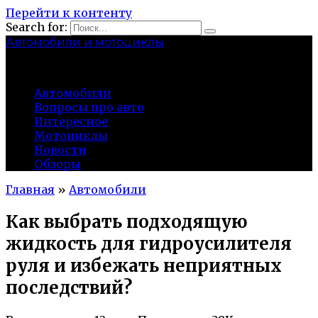
Перейти к контенту
Search for:
Автомобили и мотоциклы
lidworkshop.ru
Автомобили
Вопросы про авто
Интересное
Мотоциклы
Новости
Обзоры
Главная
»
Автомобили
Как выбрать подходящую
жидкость для гидроусилителя
руля и избежать неприятных
последствий?