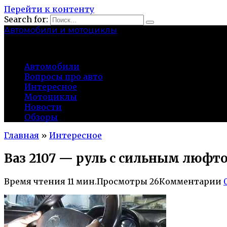
Перейти к контенту
Search for:
Автомобили и мотоциклы
lidworkshop.ru
Автомобили
Вопросы про авто
Интересное
Мотоциклы
Новости
Обзоры
Главная
»
Интересное
Ваз 2107 — руль с сильным люфто
Время чтения
11 мин.
Просмотры
26
Комментарии