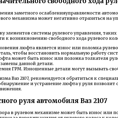
чительного свободного хода руле
ения заметного ослабленияуправляемости автомоб
евого механизма может негативно отразиться на у
ку элементов системы рулевого управления, таких к
ти к возникновению свободного хода рулевого коле
овения люфта является износ или поломка рулев
еталь, чтобы восстановить нормальную работу сис
та может быть износ или поломка толкателя рулев
 замены данной детали.
ремня ГРМ. Изношенные детали могут вызывать сво
зма Ваз 2107, рекомендуется обратиться к специа
бнаружение и устранение люфта у руля позволит 
движения.
ного руля автомобиля Ваз 2107
азора в рулевом механизме может быть износ или 
нные за передачу усилия от рулевого колеса к кол