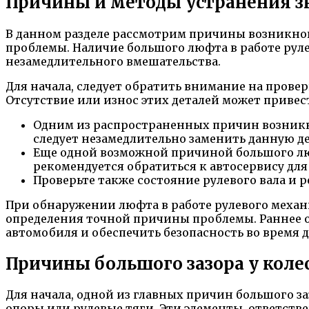
Причины и методы устранения зна
В данном разделе рассмотрим причины возникнов
проблемы. Наличие большого люфта в работе рул
незамедлительного вмешательства.
Для начала, следует обратить внимание на провер
Отсутствие или износ этих деталей может привес
Одним из распространенных причин возникн
следует незамедлительно заменить данную д
Еще одной возможной причиной большого люф
рекомендуется обратиться к автосервису для
Проверьте также состояние рулевого вала и 
При обнаружении люфта в работе рулевого механи
определения точной причины проблемы. Раннее о
автомобиля и обеспечить безопасность во время 
Причины большого зазора у колес
Для начала, одной из главных причин большого з
опоры или рулевые тяги. Эти элементы, ответстве