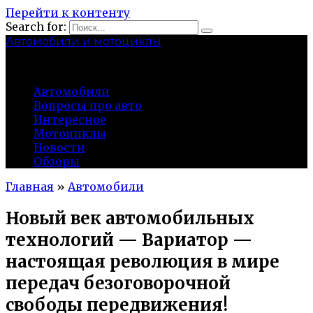
Перейти к контенту
Search for:
Автомобили и мотоциклы
lidworkshop.ru
Автомобили
Вопросы про авто
Интересное
Мотоциклы
Новости
Обзоры
Главная
»
Автомобили
Новый век автомобильных
технологий — Вариатор —
настоящая революция в мире
передач безоговорочной
свободы передвижения!