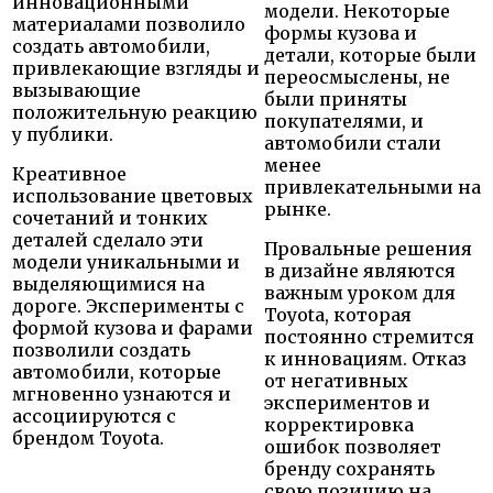
инновационными
модели. Некоторые
материалами позволило
формы кузова и
создать автомобили,
детали, которые были
привлекающие взгляды и
переосмыслены, не
вызывающие
были приняты
положительную реакцию
покупателями, и
у публики.
автомобили стали
менее
Креативное
привлекательными на
использование цветовых
рынке.
сочетаний и тонких
деталей сделало эти
Провальные решения
модели уникальными и
в дизайне являются
выделяющимися на
важным уроком для
дороге. Эксперименты с
Toyota, которая
формой кузова и фарами
постоянно стремится
позволили создать
к инновациям. Отказ
автомобили, которые
от негативных
мгновенно узнаются и
экспериментов и
ассоциируются с
корректировка
брендом Toyota.
ошибок позволяет
бренду сохранять
свою позицию на