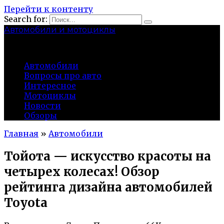
Перейти к контенту
Search for:
Автомобили и мотоциклы
lidworkshop.ru
Автомобили
Вопросы про авто
Интересное
Мотоциклы
Новости
Обзоры
Главная
»
Автомобили
Тойота — искусство красоты на
четырех колесах! Обзор
рейтинга дизайна автомобилей
Toyota