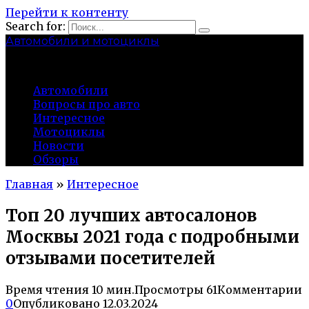
Перейти к контенту
Search for:
Автомобили и мотоциклы
lidworkshop.ru
Автомобили
Вопросы про авто
Интересное
Мотоциклы
Новости
Обзоры
Главная
»
Интересное
Топ 20 лучших автосалонов
Москвы 2021 года с подробными
отзывами посетителей
Время чтения
10 мин.
Просмотры
61
Комментарии
0
Опубликовано
12.03.2024