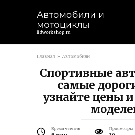
Перейти
к
Автомобили и
контенту
мотоциклы
lidworkshop.ru
Главная
»
Автомобили
Спортивные авт
самые дороги
узнайте цены и
моделе
Время чтения
Просмотры