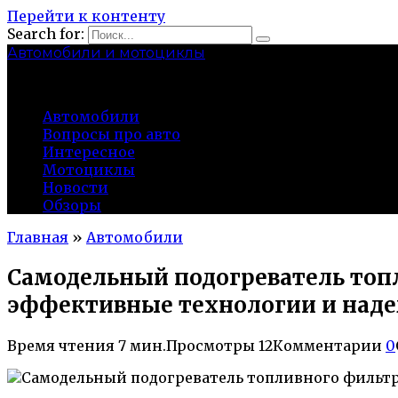
Перейти к контенту
Search for:
Автомобили и мотоциклы
lidworkshop.ru
Автомобили
Вопросы про авто
Интересное
Мотоциклы
Новости
Обзоры
Главная
»
Автомобили
Самодельный подогреватель топ
эффективные технологии и над
Время чтения
7 мин.
Просмотры
12
Комментарии
0