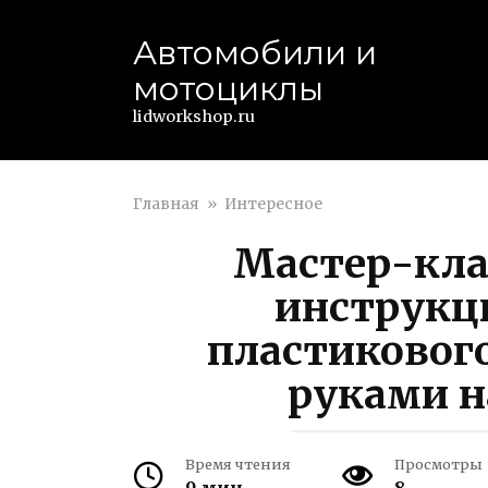
Перейти
к
Автомобили и
контенту
мотоциклы
lidworkshop.ru
Главная
»
Интересное
Мастер-кла
инструкц
пластиковог
руками н
Время чтения
Просмотры