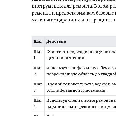
инструменты для ремонта. В этом р
ремонта и предоставим вам базовые и
маленькие царапины или трещины н
Шаг
Действие
Шаг
Очистите поврежденный участок 
1
щетки или тряпки.
Шаг
Используя шлифовальную бумагу 
2
поврежденную область до гладко
Шаг
Промойте поверхность водой и вы
3
отшлифованной пластмассы.
Шаг
Используя специальные ремонтные
4
царапины или трещины и выровн