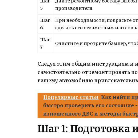
Шаг
Дайте ремонтному составу высохн
5
производителя.
Шаг
При необходимости, покрасьте о
6
сделать его незаметным или сов
Шаг
Очистите и протрите бампер, что
7
Следуя этим общим инструкциям и и
самостоятельно отремонтировать п
вашему автомобилю привлекательн
Популярные статьи
Как найти пр
быстро проверить его состояние
изношенного ДВС и методы быст
Шаг 1: Подготовка