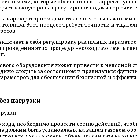
истемами, которые обеспечивают корректную пере
грает важную роль в регулировке подачи горючей 
 на карбюраторном двигателе являются важными 
 топлива. Этот процесс требует точности и тщате
росов.
лючает в себя регулировку различных параметров, 
ля проведения этих процедур необходимо иметь сп
и.
зового оборудования может привести к неполной 
ходимо следить за состоянием и правильным функц
 параметров для обеспечения безопасной и эффект
без нагрузки
 хода, необходимо провести серию действий, чтоб
ые должны быть установлены на вашем газовом обо
во воздуха для смеси, объем подачи газа на холос