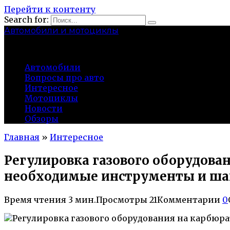
Перейти к контенту
Search for:
Автомобили и мотоциклы
lidworkshop.ru
Автомобили
Вопросы про авто
Интересное
Мотоциклы
Новости
Обзоры
Главная
»
Интересное
Регулировка газового оборудов
необходимые инструменты и шаг
Время чтения
3 мин.
Просмотры
21
Комментарии
0