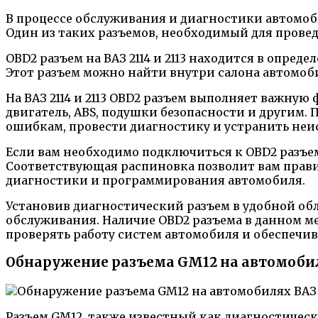
В процессе обслуживания и диагностики автомоби
Один из таких разъемов, необходимый для прове
ОBD2 разъем на ВАЗ 2114 и 2113 находится в опре
Этот разъем можно найти внутри салона автомоби
На ВАЗ 2114 и 2113 OBD2 разъем выполняет важну
двигатель, ABS, подушки безопасности и другим.
ошибкам, провести диагностику и устранить неи
Если вам необходимо подключиться к OBD2 разъему
Соответствующая распиновка позволит вам прав
диагностики и программирования автомобиля.
Установив диагностический разъем в удобной обл
обслуживания. Наличие OBD2 разъема в данном м
проверять работу систем автомобиля и обеспечив
Обнаружение разъема GM12 на автомобилях
Разъем GM12, также известный как диагностичес