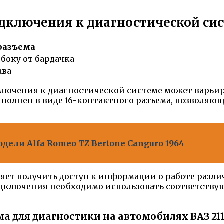
ключения к диагностической сист
разъема
сбоку от бардачка
ава
лючения к диагностической системе может варьир
ыполнен в виде 16-контактного разъема, позволяю
дели Alfa Romeo TZ Bertone Canguro 1964
ет получить доступ к информации о работе различ
подключения необходимо использовать соответству
.
 для диагностики на автомобилях ВАЗ 2114