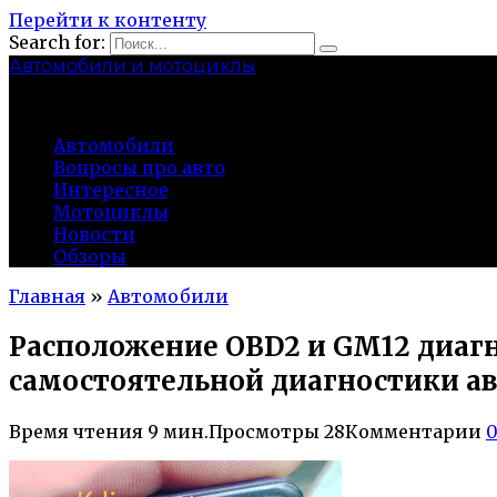
Перейти к контенту
Search for:
Автомобили и мотоциклы
lidworkshop.ru
Автомобили
Вопросы про авто
Интересное
Мотоциклы
Новости
Обзоры
Главная
»
Автомобили
Расположение OBD2 и GM12 диагно
самостоятельной диагностики а
Время чтения
9 мин.
Просмотры
28
Комментарии