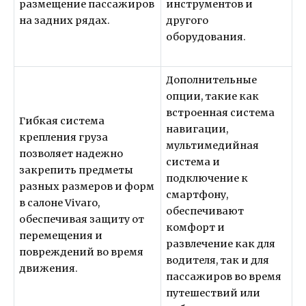
размещение пассажиров
инструментов и
на задних рядах.
другого
оборудования.
Дополнительные
опции, такие как
встроенная система
Гибкая система
навигации,
крепления груза
мультимедийная
позволяет надежно
система и
закрепить предметы
подключение к
разных размеров и форм
смартфону,
в салоне Vivaro,
обеспечивают
обеспечивая защиту от
комфорт и
перемещения и
развлечение как для
повреждений во время
водителя, так и для
движения.
пассажиров во время
путешествий или