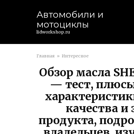
Перейти
к
Автомобили и
контенту
мотоциклы
lidworkshop.ru
Главная
»
Интересное
Обзор масла SHE
— тест, плюсы
характеристик
качества и
продукта, подр
владельцев, из