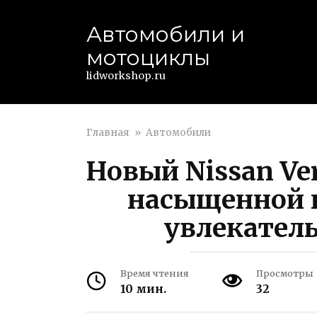
Перейти
к
Автомобили и
контенту
мотоциклы
lidworkshop.ru
Главная
»
Автомобили
Новый Nissan Ve
насыщенной 
увлекател
Время чтения
Просмотры
10 мин.
32