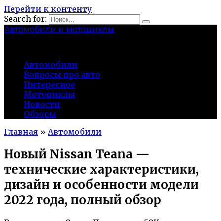
Перейти к контенту
Search for:
Автомобили и мотоциклы
lidworkshop.ru
Автомобили
Вопросы про авто
Интересное
Мотоциклы
Новости
Обзоры
Главная
»
Автомобили
Новый Nissan Teana —
технические характеристики,
дизайн и особенности модели
2022 года, полный обзор