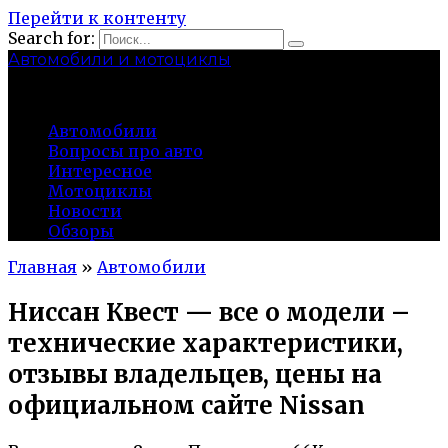
Перейти к контенту
Search for:
Автомобили и мотоциклы
lidworkshop.ru
Автомобили
Вопросы про авто
Интересное
Мотоциклы
Новости
Обзоры
Главная
»
Автомобили
Ниссан Квест — все о модели –
технические характеристики,
отзывы владельцев, цены на
официальном сайте Nissan