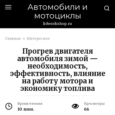
Перейти
Автомобили и
к
мотоциклы
контенту
lidworkshop.ru
Главная
»
Интересное
Прогрев двигателя
автомобиля зимой —
необходимость,
эффективность, влияние
на работу мотора и
экономику топлива
Время чтения
Просмотры
10 мин.
66