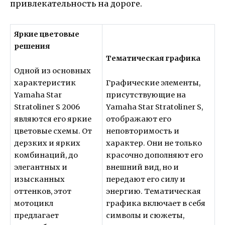
привлекательность на дороге.
Яркие цветовые
решения
Тематическая графика
Одной из основных
характеристик
Графические элементы,
Yamaha Star
присутствующие на
Stratoliner S 2006
Yamaha Star Stratoliner S,
являются его яркие
отображают его
цветовые схемы. От
неповторимость и
дерзких и ярких
характер. Они не только
комбинаций, до
красочно дополняют его
элегантных и
внешний вид, но и
изысканных
передают его силу и
оттенков, этот
энергию. Тематическая
мотоцикл
графика включает в себя
предлагает
символы и сюжеты,