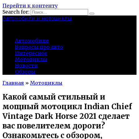
Перейти к контенту
Search for:
Автомобили и мотоциклы
lidworkshop.ru
Автомобили
Вопросы про авто
Интересное
Мотоциклы
Новости
Обзоры
Главная
»
Мотоциклы
Какой самый стильный и
мощный мотоцикл Indian Chief
Vintage Dark Horse 2021 сделает
вас повелителем дороги?
Ознакомьтесь с обзором,