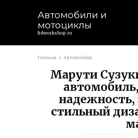
Перейти
к
Автомобили и
контенту
мотоциклы
lidworkshop.ru
Главная
»
Автомобили
Марути Сузук
автомобиль
надежность,
стильный диза
м