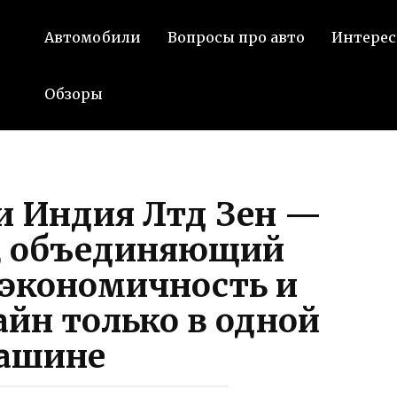
Автомобили
Вопросы про авто
Интерес
Обзоры
и Индия Лтд Зен —
, объединяющий
 экономичность и
йн только в одной
ашине