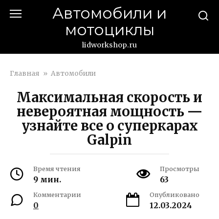
Перейти
Автомобили и
к
мотоциклы
контенту
lidworkshop.ru
Главная
»
Автомобили
Максимальная скорость и
невероятная мощность —
узнайте все о суперкарах
Galpin
Время чтения
Просмотры
9 мин.
63
Комментарии
Опубликовано
0
12.03.2024