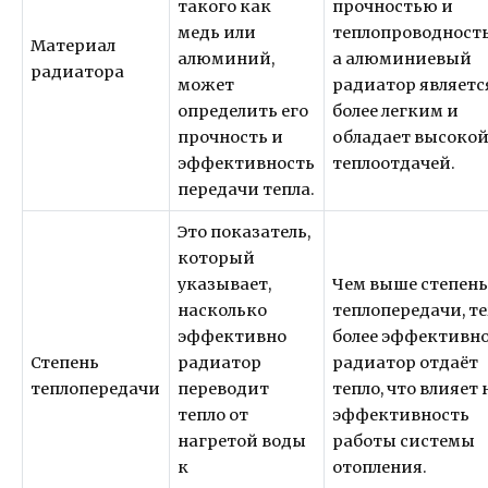
такого как
прочностью и
медь или
теплопроводност
Материал
алюминий,
а алюминиевый
радиатора
может
радиатор являетс
определить его
более легким и
прочность и
обладает высоко
эффективность
теплоотдачей.
передачи тепла.
Это показатель,
который
указывает,
Чем выше степен
насколько
теплопередачи, т
эффективно
более эффективн
Степень
радиатор
радиатор отдаёт
теплопередачи
переводит
тепло, что влияет 
тепло от
эффективность
нагретой воды
работы системы
к
отопления.