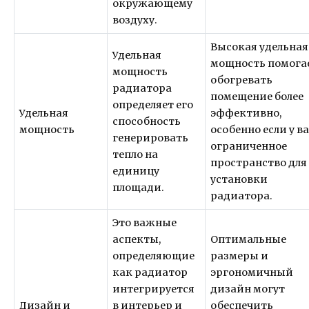
окружающему
воздуху.
Высокая удельная
Удельная
мощность помога
мощность
обогревать
радиатора
помещение более
определяет его
Удельная
эффективно,
способность
мощность
особенно если у в
генерировать
ограниченное
тепло на
пространство для
единицу
установки
площади.
радиатора.
Это важные
аспекты,
Оптимальные
определяющие
размеры и
как радиатор
эргономичный
интегрируется
дизайн могут
Дизайн и
в интерьер и
обеспечить