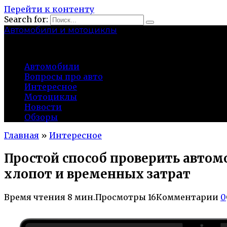
Перейти к контенту
Search for:
Автомобили и мотоциклы
lidworkshop.ru
Автомобили
Вопросы про авто
Интересное
Мотоциклы
Новости
Обзоры
Главная
»
Интересное
Простой способ проверить автом
хлопот и временных затрат
Время чтения
8 мин.
Просмотры
16
Комментарии
0