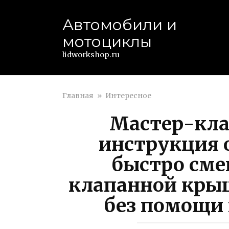
Перейти
к
Автомобили и
контенту
мотоциклы
lidworkshop.ru
Главная
»
Интересное
Мастер-кла
инструкция о
быстро сме
клапанной кры
без помощи