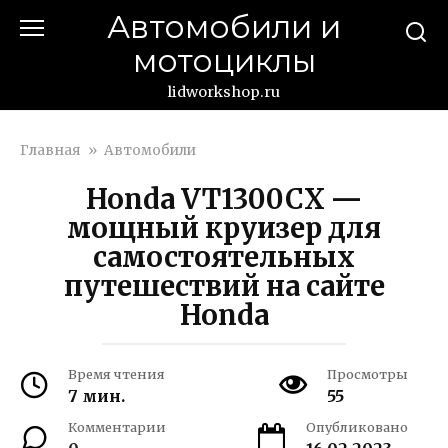
Перейти
Автомобили и
к
мотоциклы
контенту
lidworkshop.ru
Главная
»
Автомобили
Honda VT1300CX —
мощный круизер для
самостоятельных
путешествий на сайте
Honda
Время чтения
Просмотры
7 мин.
55
Комментарии
Опубликовано