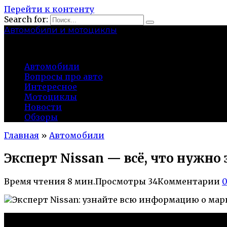
Перейти к контенту
Search for:
Автомобили и мотоциклы
lidworkshop.ru
Автомобили
Вопросы про авто
Интересное
Мотоциклы
Новости
Обзоры
Главная
»
Автомобили
Эксперт Nissan — всё, что нужно
Время чтения
8 мин.
Просмотры
34
Комментарии