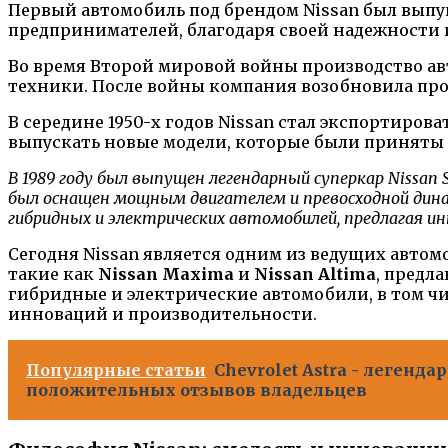
Первый автомобиль под брендом Nissan был выпущ
предпринимателей, благодаря своей надежности и 
Во время Второй мировой войны производство ав
техники. После войны компания возобновила про
В середине 1950-х годов Nissan стал экспортиров
выпускать новые модели, которые были приняты 
В 1989 году был выпущен легендарный суперкар Nissa
был оснащен мощным двигателем и превосходной динами
гибридных и электрических автомобилей, предлагая и
Сегодня Nissan является одним из ведущих авто
такие как
Nissan Maxima
и
Nissan Altima
, предл
гибридные и электрические автомобили, в том ч
инноваций и производительности.
Популярные статьи
Chevrolet Astra - леген
положительных отзывов владельцев