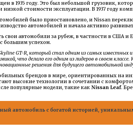
ен в 1935 году. Это был небольшой грузовик, кот
низкой стоимости эксплуатации. В 1937 году компан
томобилей было приостановлено, и Nissan перекл
изводство автомобилей и начала активно развиват
ать свои автомобили за рубеж, в частности в США и
с большим успехом.
n Skyline GT-R, который стал одним из самых известны
кой, что делало его одним из лидеров в своем классе. 
нновационные решения для будущего автомобильной инд
мобильных брендов в мире, ориентированных на ин
агают высокие технологии в сочетании с комфорто
исле популярные модели, такие как
Nissan Leaf
. Бр
дарный автомобиль с богатой историей, уникаль