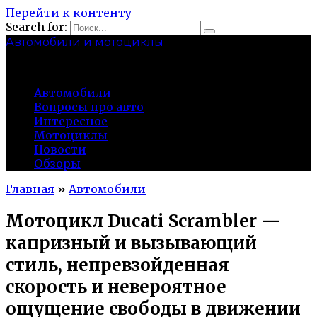
Перейти к контенту
Search for:
Автомобили и мотоциклы
lidworkshop.ru
Автомобили
Вопросы про авто
Интересное
Мотоциклы
Новости
Обзоры
Главная
»
Автомобили
Мотоцикл Ducati Scrambler —
капризный и вызывающий
стиль, непревзойденная
скорость и невероятное
ощущение свободы в движении