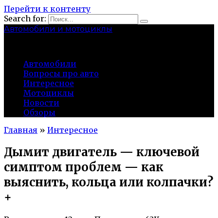
Перейти к контенту
Search for:
Автомобили и мотоциклы
lidworkshop.ru
Автомобили
Вопросы про авто
Интересное
Мотоциклы
Новости
Обзоры
Главная
»
Интересное
Дымит двигатель — ключевой
симптом проблем — как
выяснить, кольца или колпачки?
+