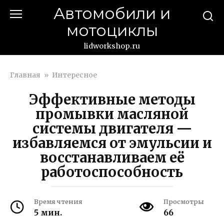
Перейти
Автомобили и
к
мотоциклы
контенту
lidworkshop.ru
Главная
»
Интересное
Эффективные методы
промывки масляной
системы двигателя —
избавляемся от эмульсии и
восстанавливаем её
работоспособность
Время чтения
Просмотры
5 мин.
66