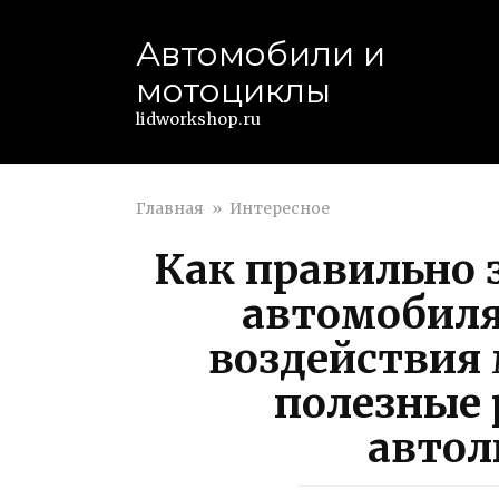
Перейти
к
Автомобили и
контенту
мотоциклы
lidworkshop.ru
Главная
»
Интересное
Как правильно 
автомобиля
воздействия
полезные
авто