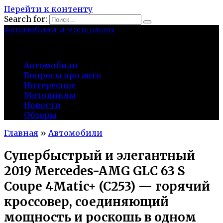
Перейти к контенту
Search for:
Автомобили и мотоциклы
lidworkshop.ru
Автомобили
Вопросы про авто
Интересное
Мотоциклы
Новости
Обзоры
Главная
»
Автомобили
Супербыстрый и элегантный
2019 Mercedes-AMG GLC 63 S
Coupe 4Matic+ (C253) — горячий
кроссовер, соединяющий
мощность и роскошь в одном