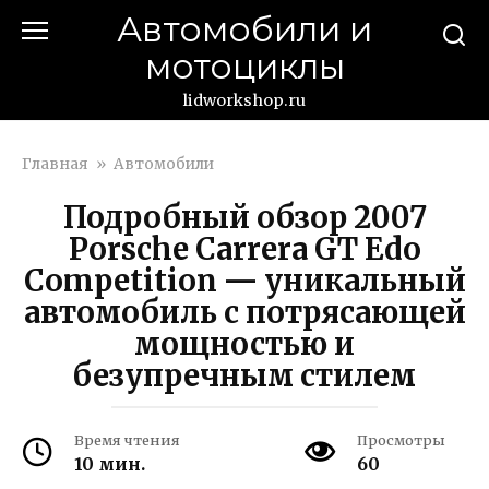
Перейти
Автомобили и
к
мотоциклы
контенту
lidworkshop.ru
Главная
»
Автомобили
Подробный обзор 2007
Porsche Carrera GT Edo
Competition — уникальный
автомобиль с потрясающей
мощностью и
безупречным стилем
Время чтения
Просмотры
10 мин.
60