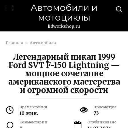
Перейти
Автомобили и
к
мотоциклы
контенту
lidworkshop.ru
Главная
»
Автомобили
Легендарный пикап 1999
Ford SVT F-150 Lightning —
мощное сочетание
американского мастерства
и огромной скорости
Время чтения
Просмотры
10 мин.
73
Комментарии
Опубликовано