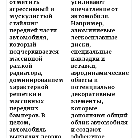
отметить
усиливают
агрессивный и
впечатление от
мускулистый
автомобиля.
стайлинг
Например,
передней части
алюминиевые
автомобиля,
легкосплавные
который
диски,
подчеркивается
специальные
массивной
накладки и
рамкой
вставки,
радиатора,
аэродинамические
доминированием
обвесы и
характерной
потенциально
решетки и
декоративные
массивных
элементы,
передних
которые
бамперов. В
дополняют общий
целом,
облик автомобиля
автомобиль
и создают
выглядит дерзко
эффектное