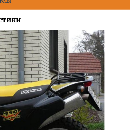
теля
стики