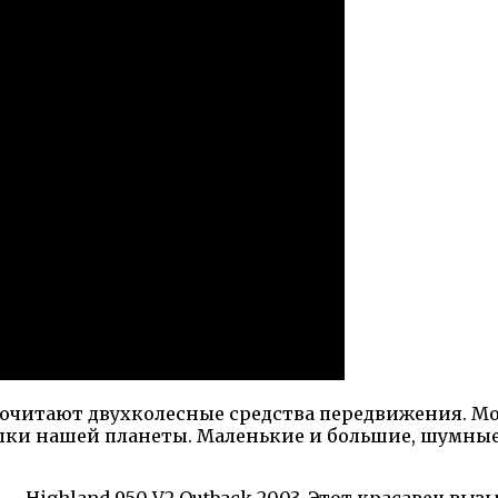
почитают двухколесные средства передвижения. М
олки нашей планеты. Маленькие и большие, шумные
 Highland 950 V2 Outback 2003. Этот красавец выз