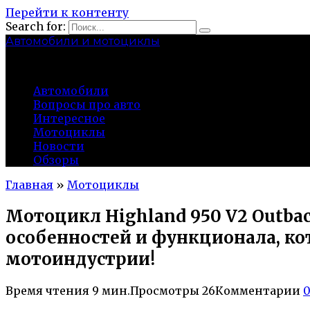
Перейти к контенту
Search for:
Автомобили и мотоциклы
lidworkshop.ru
Автомобили
Вопросы про авто
Интересное
Мотоциклы
Новости
Обзоры
Главная
»
Мотоциклы
Мотоцикл Highland 950 V2 Outba
особенностей и функционала, к
мотоиндустрии!
Время чтения
9 мин.
Просмотры
26
Комментарии