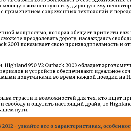
емлющую жизненную силу, дарящую ему неповторим
с применением современных технологий и передо
ойденной мощностью, которая обещает принести ва
ы сможете преодолевать дорогу, наслаждаясь свобо
back 2003 показывает свою производительность и 
, Highland 950 V2 Outback 2003 обладает эргоно
териалов и устройств обеспечивают идеальное соч
ыми попутчиками во время каждой поездки на High
зрыва страсти и возможностей для тех, кто ищет п
и свободу и ощутить настоящий драйв, то Highland 
вашем пути.
 2012 - узнайте все о характеристиках, особенно