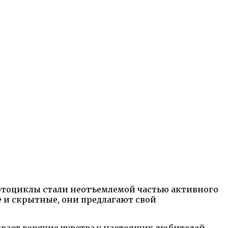
отоциклы стали неотъемлемой частью активного
 и скрытные, они предлагают свой
ывает горячие чувства у настоящих любителей