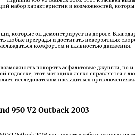
ющий набор характеристик и возможностей, котор
 мощи, которые он демонстрирует на дороге. Благо
ать любые преграды и достигать невероятных скор
 наслаждаться комфортом и плавностью движения.
ко возможность покорять асфальтовые джунгли, но и
ой подвеске, этот мотоцикл легко справляется с 
оляет исследователям насладиться приключениями
nd 950 V2 Outback 2003
50 V2 Outback 2003 воплощает в себе вдохновение с