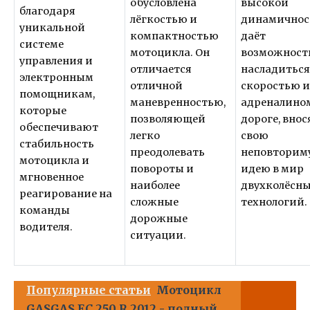
обусловлена
высокой
благодаря
лёгкостью и
динамичнос
уникальной
компактностью
даёт
системе
мотоцикла. Он
возможност
управления и
отличается
насладитьс
электронным
отличной
скоростью 
помощникам,
маневренностью,
адреналино
которые
позволяющей
дороге, внос
обеспечивают
легко
свою
стабильность
преодолевать
неповторим
мотоцикла и
повороты и
идею в мир
мгновенное
наиболее
двухколёсн
реагирование на
сложные
технологий.
команды
дорожные
водителя.
ситуации.
Популярные статьи
Мотоцикл
GASGAS EC 250 R 2012 - полный