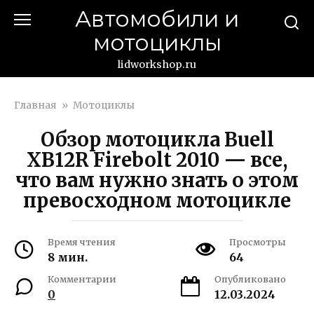
Перейти
Автомобили и
к
мотоциклы
контенту
lidworkshop.ru
Главная
»
Мотоциклы
Обзор мотоцикла Buell
XB12R Firebolt 2010 — все,
что вам нужно знать о этом
превосходном мотоцикле
Время чтения
Просмотры
8 мин.
64
Комментарии
Опубликовано
0
12.03.2024