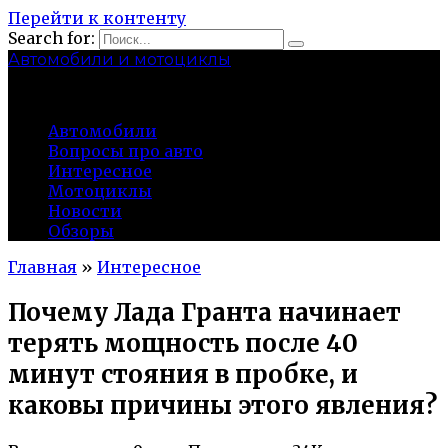
Перейти к контенту
Search for:
Автомобили и мотоциклы
lidworkshop.ru
Автомобили
Вопросы про авто
Интересное
Мотоциклы
Новости
Обзоры
Главная
»
Интересное
Почему Лада Гранта начинает
терять мощность после 40
минут стояния в пробке, и
каковы причины этого явления?