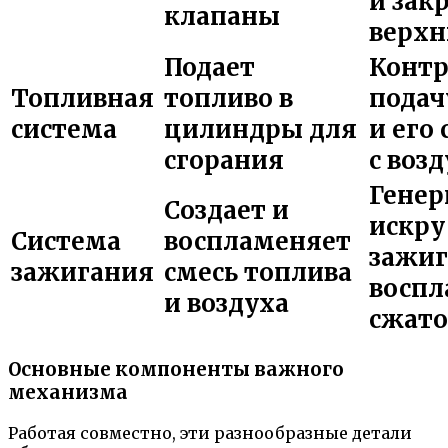
и зак
клапаны
верхн
Подает
Контр
Топливная
топливо в
подач
система
цилиндры для
и его
сгорания
с воз
Генер
Создает и
искру
Система
воспламеняет
зажиг
зажигания
смесь топлива
восп
и воздуха
сжато
Основные компоненты важного
механизма
Работая совместно, эти разнообразные детали