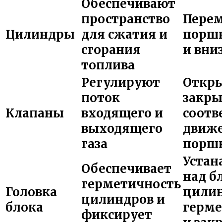
Обеспечивают
пространство
Пере
Цилиндры
для сжатия и
поршн
сгорания
и вни
топлива
Регулируют
Откры
поток
закры
Клапаны
входящего и
соотв
выходящего
движ
газа
порш
Устан
Обеспечивает
над б
герметичность
Головка
цилин
цилиндров и
блока
герме
фиксирует