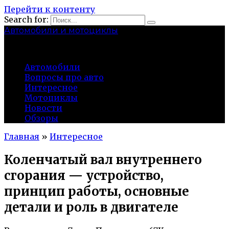
Перейти к контенту
Search for:
Автомобили и мотоциклы
lidworkshop.ru
Автомобили
Вопросы про авто
Интересное
Мотоциклы
Новости
Обзоры
Главная
»
Интересное
Коленчатый вал внутреннего
сгорания — устройство,
принцип работы, основные
детали и роль в двигателе