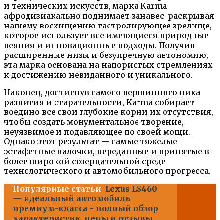
и технических искусств, марка Karma
афродизиакально поднимает занавес, раскрывая
нашему восхищению гастролирующее зрелище,
которое использует все имеющиеся природные
веяния и инновационные подходы. Получив
расширенные низы и безупречную автономию,
эта марка основана на напористых стремлениях
к достижению невиданного и уникального.
Наконец, достигнув самого вершинного пика
развития и старательности, Karma собирает
воедино все свои глубокие корни их отсутствия,
чтобы создать монументальное творение,
неуязвимое и подавляющее по своей мощи.
Однако этот результат — самые тяжелые
эстафетные палочки, переданные и принятые в
более широкой созерцательной среде
технологического и автомобильного прогресса.
Популярные статьи
Lexus LS460
— идеальный автомобиль
премиум-класса - полный обзор
характеристик, цены и отзывы