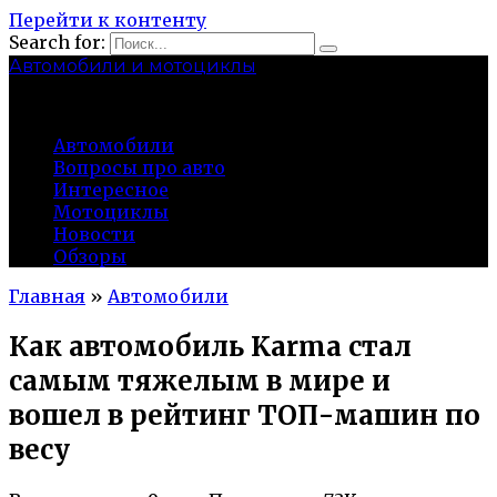
Перейти к контенту
Search for:
Автомобили и мотоциклы
lidworkshop.ru
Автомобили
Вопросы про авто
Интересное
Мотоциклы
Новости
Обзоры
Главная
»
Автомобили
Как автомобиль Karma стал
самым тяжелым в мире и
вошел в рейтинг ТОП-машин по
весу