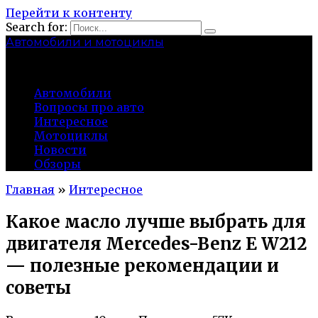
Перейти к контенту
Search for:
Автомобили и мотоциклы
lidworkshop.ru
Автомобили
Вопросы про авто
Интересное
Мотоциклы
Новости
Обзоры
Главная
»
Интересное
Какое масло лучше выбрать для
двигателя Mercedes-Benz E W212
— полезные рекомендации и
советы