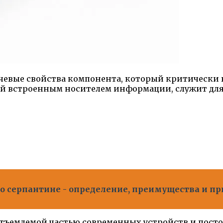
чевые свойства компонента, который критически 
ый встроенным носителем информации, служит для
ь о серпантине - определение, преимущества и п
ъемлемой частью современных устройств и посто