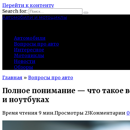
Перейти к контенту
Search for:
Автомобили и мотоциклы
lidworkshop.ru
Автомобили
Вопросы про авто
Интересное
Мотоциклы
Новости
Обзоры
Главная
»
Вопросы про авто
Полное понимание — что такое 
и ноутбуках
Время чтения
9 мин.
Просмотры
23
Комментарии
0