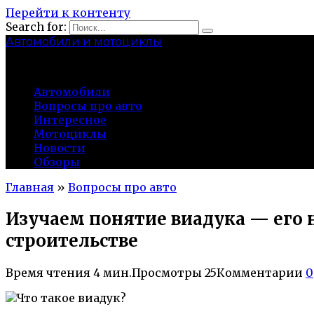
Перейти к контенту
Search for:
Автомобили и мотоциклы
lidworkshop.ru
Автомобили
Вопросы про авто
Интересное
Мотоциклы
Новости
Обзоры
Главная
»
Вопросы про авто
Изучаем понятие виадука — его 
строительстве
Время чтения
4 мин.
Просмотры
25
Комментарии
0