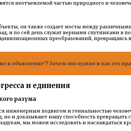
ятся неотъемлемой частью природного и человече
объекты, он также создает мосты между различным
зад, и по сей день служат верными спутниками в 
 цивилизационных преобразований, превращаясь в
ие и объяснение"? Зачем оно нужно и как его пр
гресса и единения
кого разума
ься инженерным подвигом и гениальностью человеч
, но и доказывают нашу способность превращать с
иадукам, мы можем исследовать и наслаждаться кр