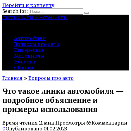
Перейти к контенту
Search for:
Автомобили и мотоциклы
lidworkshop.ru
Автомобили
Вопросы про авто
Интересное
Мотоциклы
Новости
Обзоры
Главная
»
Вопросы про авто
Что такое линки автомобиля —
подробное объяснение и
примеры использования
Время чтения
11 мин.
Просмотры
65
Комментарии
0
Опубликовано
01.02.2023