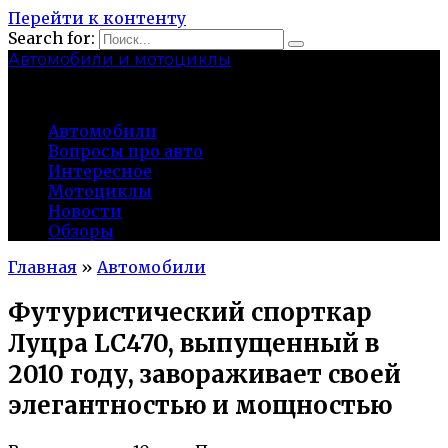
Перейти к контенту
Search for:
Автомобили и мотоциклы
lidworkshop.ru
Автомобили
Вопросы про авто
Интересное
Мотоциклы
Новости
Обзоры
Главная
»
Автомобили
Футуристический спорткар
Луцра LC470, выпущенный в
2010 году, завораживает своей
элегантностью и мощностью